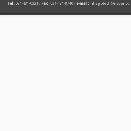
Tel :
031-431-0321 /
Fax :
031-431-9740 /
e-mail :
inhaglotech@naver.co