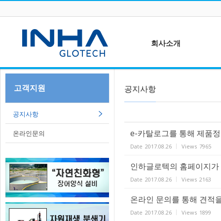
Sketchbook5, 스케치북5
회사소개
CEO인사말
고객지원
공지사항
Sketchbook5, 스케치북5
회사연혁
C
셔
등록 및 인증서
공지사항
오시는 길
e-카탈로그를 통해 제품정
온라인문의
Date
2017.08.26
Views
7965
브
인하글로텍의 홈페이지가 
Date
2017.08.26
Views
2163
온라인 문의를 통해 견적을
Date
2017.08.26
Views
1899