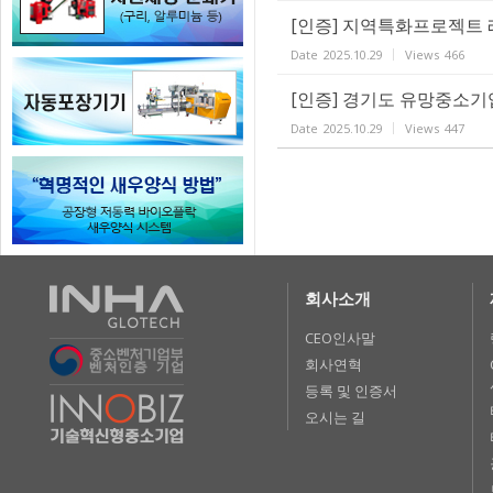
[인증] 지역특화프로젝트 
Date
2025.10.29
Views
466
[인증] 경기도 유망중소기
Date
2025.10.29
Views
447
회사소개
CEO인사말
회사연혁
등록 및 인증서
오시는 길